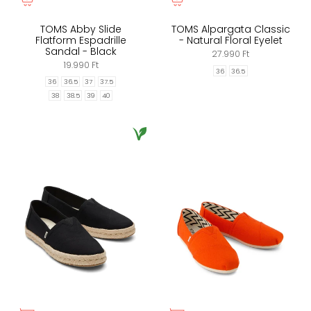
TOMS Abby Slide
TOMS Alpargata Classic
Flatform Espadrille
- Natural Floral Eyelet
Sandal - Black
27.990 Ft
19.990 Ft
36
36.5
36
36.5
37
37.5
38
38.5
39
40