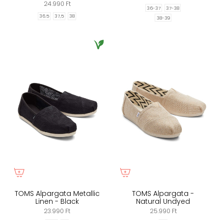
24.990 Ft
36-37
37-38
36.5
37,5
38
38-39
TOMS Alpargata Metallic
TOMS Alpargata -
Linen - Black
Natural Undyed
23.990 Ft
25.990 Ft