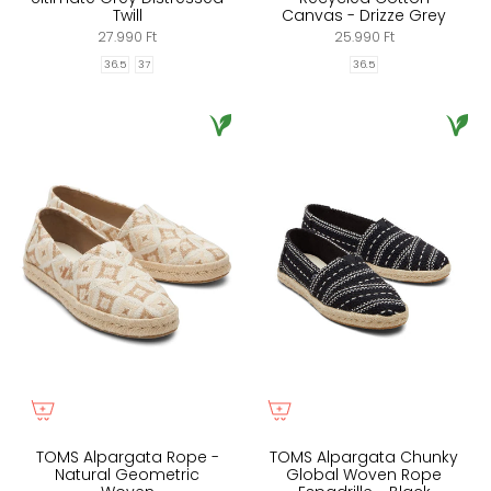
Twill
Canvas - Drizze Grey
27.990 Ft
25.990 Ft
36.5
37
36.5
TOMS Alpargata Rope -
TOMS Alpargata Chunky
Natural Geometric
Global Woven Rope