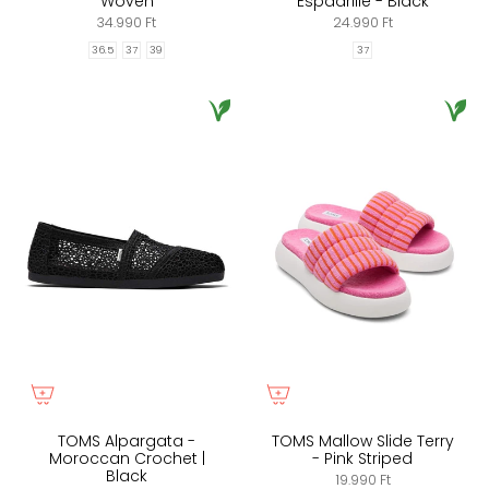
Woven
Espadrille - Black
34.990 Ft
24.990 Ft
36.5
37
39
37
TOMS Alpargata -
TOMS Mallow Slide Terry
Moroccan Crochet |
- Pink Striped
Black
19.990 Ft