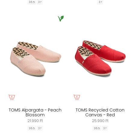
36.5
37
37
TOMS Alpargata - Peach
TOMS Recycled Cotton
Blossom
Canvas - Red
21.990 Ft
25.990 Ft
36.5
37
36.5
37