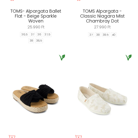
TOMS- Alpargata Ballet
TOMS Alpargata -
Flat - Beige Sparkle
Classic Niagara Mist
Woven
Chambray Dot
25.990 Ft
27.990 Ft
36,5
37
36
37,5
37
38
38.5
40
38
38,5