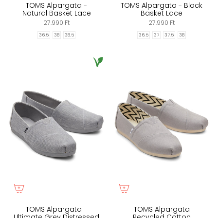
TOMS Alpargata -
TOMS Alpargata - Black
Natural Basket Lace
Basket Lace
27.990 Ft
27.990 Ft
36.5
38
38.5
36.5
37
37.5
38
TOMS Alpargata -
TOMS Alpargata
Ultimate Grey Distressed
Recycled Cotton