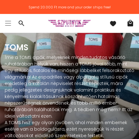
Skip
Spend
20.000 Ft
more and your order ships free!
to
content
Search
TOMS
Íme a TOMS cipők, melyeknek minden tudatos vásárló
ruhatárában helyük van, hiszen a TOMS jóval több, mint
egy stílusos, fiatalos és minőségi lábbeliket felsorakoztató
világmárka! Az espadrilles vagy alpargata stílusú cipők
eredetileg a katalán népviselet részét képezték, mára
pedig jellegzetes designjuknak valamint praktikus és
kényelmes kialakításuknak köszönhetően hatalmas
népszerűségnek örvendenek, és több millió ember
ruhatárában találhatóak meg. A tiédben még nem? Itt az
ideje változtatni ezen.
A TOMS hisz egy olyan jövőben, ahol minden embernek
esélye van a boldogulásra, ezért nyereségük ⅓ részét
változásokat előidéző szervezetekbe fektetik.