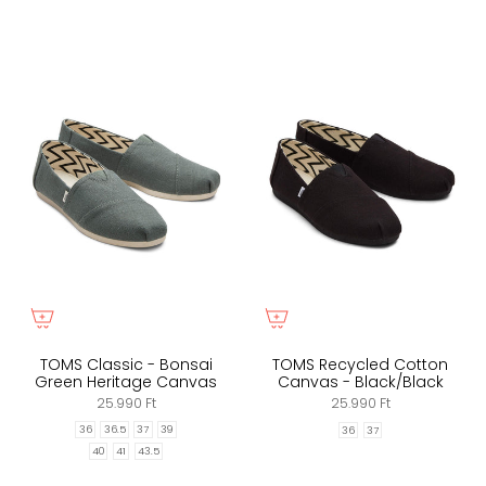
TOMS Classic - Bonsai
TOMS Recycled Cotton
Green Heritage Canvas
Canvas - Black/Black
25.990 Ft
25.990 Ft
36
36.5
37
39
36
37
40
41
43.5