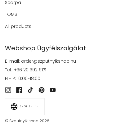
Scarpa
TOMS
All products
Webshop Ügyfélszolgálat
E-mail:
order@szputnyikshop.hu
Tel.: +36 20 392 9171
H - P: 10:00-18:00
Instagram
Facebook
TikTok
Pinterest
YouTube
Language
ENGLISH
© Szputnyik shop 2026