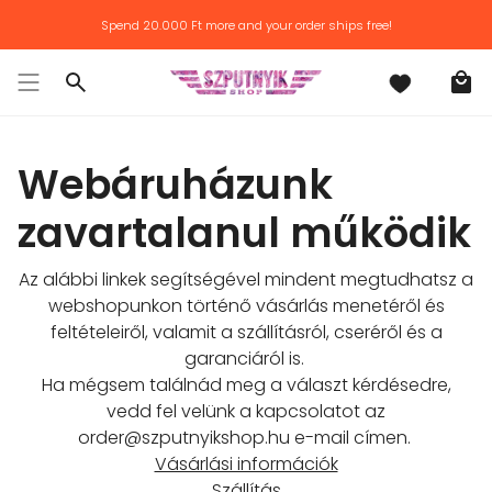
Skip
Spend
20.000 Ft
more and your order ships free!
to
content
Search
Webáruházunk
zavartalanul működik
Az alábbi linkek segítségével mindent megtudhatsz a
webshopunkon történő vásárlás menetéről és
feltételeiről, valamit a szállításról, cseréről és a
garanciáról is.
Ha mégsem találnád meg a választ kérdésedre,
vedd fel velünk a kapcsolatot az
order@szputnyikshop.hu e-mail címen.
Vásárlási információk
Szállítás