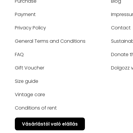
Purchase
Blog
Payment
Impress
Privacy Policy
Contact
General Terms and Conditions
Sustainab
FAQ
Donate t
Gift Voucher
Dolgozz v
Size guide
Vintage care
Conditions of rent
Vásárlástól való elállás