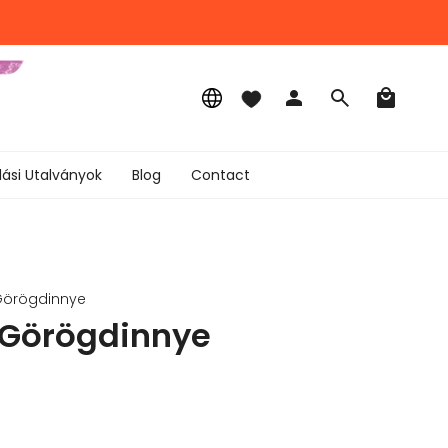
Language
Account
Search
lási Utalványok
Blog
Contact
 Görögdinnye
 Görögdinnye