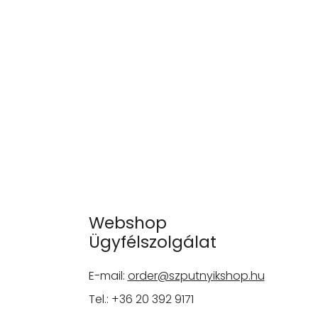
Webshop
Ügyfélszolgálat
E-mail:
order@szputnyikshop.hu
Tel.: +36 20 392 9171