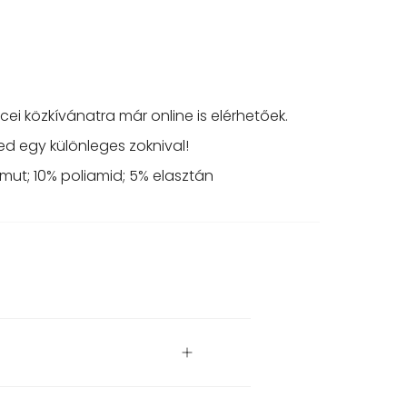
ei közkívánatra már online is elérhetőek.
ed egy különleges zoknival!
ut; 10% poliamid; 5% elasztán