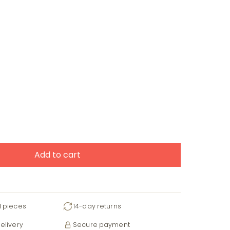
Add to cart
d pieces
14-day returns
elivery
Secure payment