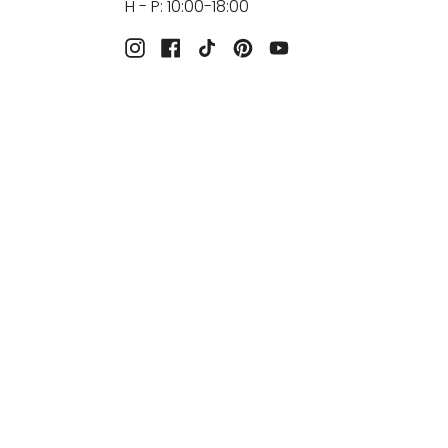
H - P: 10:00-18:00
Instagram
Facebook
TikTok
Pinterest
YouTube