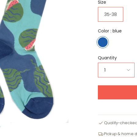
Size
35-38
Color :
blue
blue
Quantity
1
Quality-checke
Pickup & home d