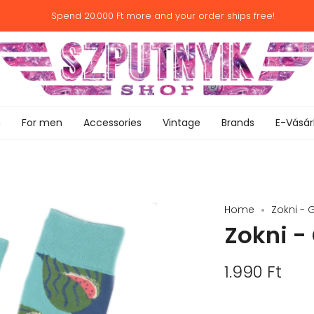
Spend
20.000 Ft
more and your order ships free!
n
For men
Accessories
Vintage
Brands
E-Vásár
Home
Zokni -
Zokni -
1.990 Ft