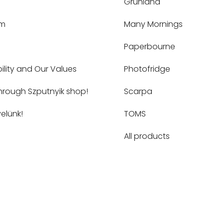
Grünland
um
Many Mornings
Paperbourne
ility and Our Values
Photofridge
hrough Szputnyik shop!
Scarpa
elünk!
TOMS
All products