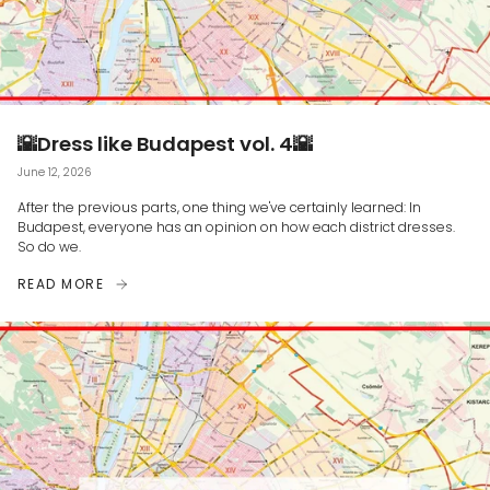
🌇Dress like Budapest vol. 4🌇
June 12, 2026
After the previous parts, one thing we've certainly learned: In
Budapest, everyone has an opinion on how each district dresses.
So do we.
READ MORE