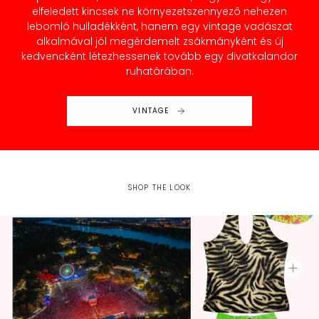
elfeledett kincsek ne környezetszennyező nehezen
lebomló hulladékként, hanem egy vintage vadászat
alkalmával jól megérdemelt zsákmányként és új
kedvencként létezhessenek tovább egy divatkalandor
ruhatárában.
VINTAGE
SHOP THE LOOK