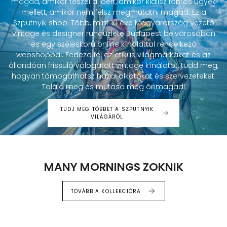
magad, amikor teszel a jóért, amikor kiállsz fontos ügyek
mellett, amikor nem félsz megmutatni magad. Ez a
Szputnyik shop. Több, mint 10 éve Magyarország vezető
vintage és designer ruhaüzlete Budapest belvárosában
és egy széleskörű online kínálattal rendelkező
webshoppal. Fedezd fel az etikus világmárkákat és az
állandóan frissülő válogatott vintage kínálatot, tudd meg,
hogyan támogathatsz hazai alkotókat és szervezeteket.
Találd meg és mutasd meg önmagad!
TUDJ MEG TÖBBET A SZPUTNYIK
VILÁGÁRÓL
MANY MORNINGS ZOKNIK
TOVÁBB A KOLLEKCIÓRA