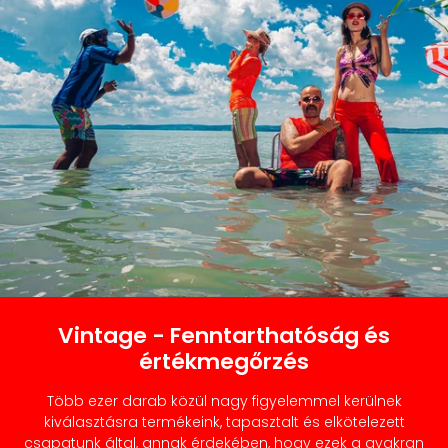
Vintage - Fenntarthatóság és
értékmegőrzés
Több ezer darab közül nagy figyelemmel kerülnek
kiválasztásra termékeink, tapasztalt és elkötelezett
csapatunk által, annak érdekében, hogy ezek a gyakran