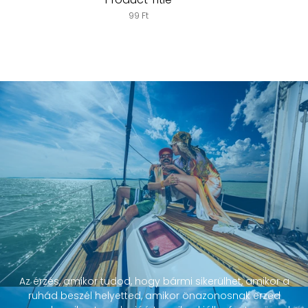
99 Ft
Az érzés, amikor tudod, hogy bármi sikerülhet, amikor a
ruhád beszél helyetted, amikor önazonosnak érzed