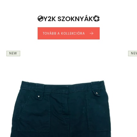
💿Y2K SZOKNYÁK💞
TOVÁBB A KOLLEKCIÓRA
NEW
NE